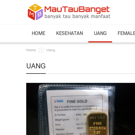
HOME
KESEHATAN
UANG
FEMAL
Home
Uang
UANG