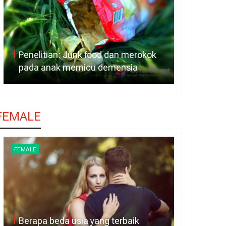
Penelitian: Junk food dan merokok
pada anak memicu demensia
FEMALE
FEMALE
Berapa beda usia yang terbaik