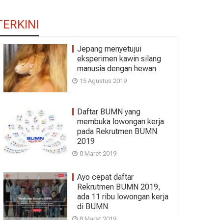
TERKINI
Jepang menyetujui
eksperimen kawin silang
manusia dengan hewan
15 Agustus 2019
Daftar BUMN yang
membuka lowongan kerja
pada Rekrutmen BUMN
2019
8 Maret 2019
Ayo cepat daftar
Rekrutmen BUMN 2019,
ada 11 ribu lowongan kerja
di BUMN
8 Maret 2019