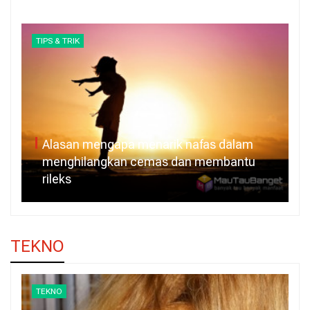
TIPS & TRIK
Alasan mengapa menarik nafas dalam
menghilangkan cemas dan membantu
rileks
TEKNO
TEKNO