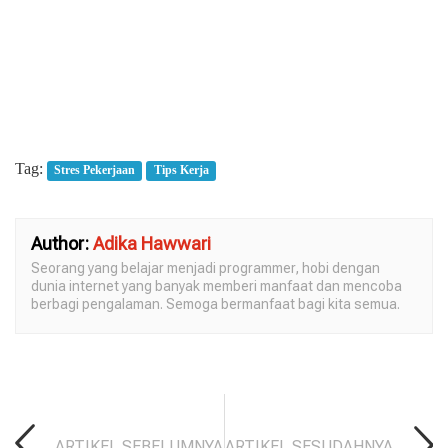
Tag:
Stres Pekerjaan
Tips Kerja
Author:
Adika Hawwari
Seorang yang belajar menjadi programmer, hobi dengan
dunia internet yang banyak memberi manfaat dan mencoba
berbagi pengalaman. Semoga bermanfaat bagi kita semua.
ARTIKEL SEBELUMNYA
ARTIKEL SESUDAHNYA