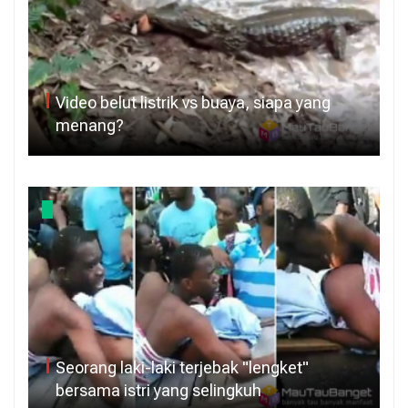
Video belut listrik vs buaya, siapa yang
menang?
Seorang laki-laki terjebak "lengket"
bersama istri yang selingkuh